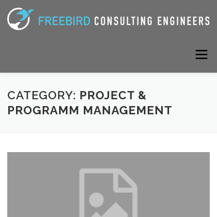
Skip
to
content
Menu
SERVICES
ABOUT
MORE
CAREERS
CATEGORY:
PROJECT &
PROGRAMM MANAGEMENT
CONTACT